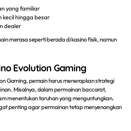
n yang familiar
 kecil hingga besar
n dealer
 merasa seperti berada di kasino fisik, namun
ino Evolution Gaming
ion Gaming, pemain harus menerapkan strategi
nan. Misalnya, dalam permainan baccarat,
lam menentukan taruhan yang menguntungkan.
angat penting agar permainan tetap menyenangkan