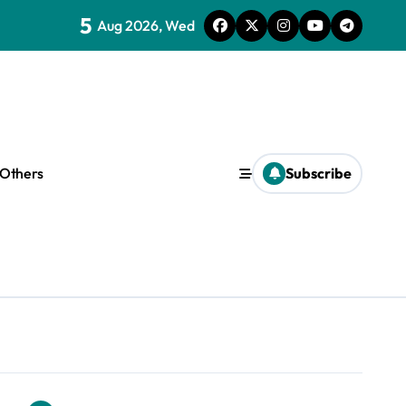
5
Aug 2026, Wed
Others
Subscribe