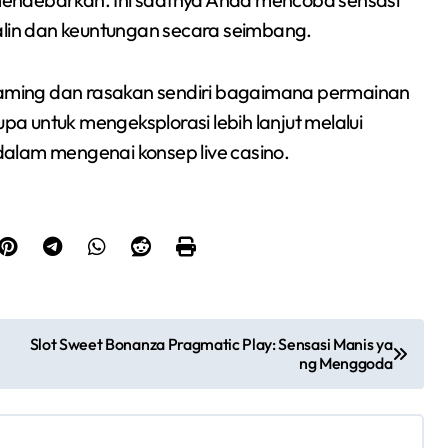
in dan keuntungan secara seimbang.
 Gaming dan rasakan sendiri bagaimana permainan
upa untuk mengeksplorasi lebih lanjut melalui
alam mengenai konsep live casino.
Slot Sweet Bonanza Pragmatic Play: Sensasi Manis ya
ng Menggoda