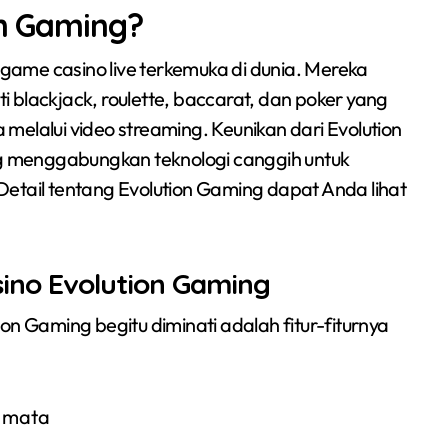
on Gaming?
ame casino live terkemuka di dunia. Mereka
 blackjack, roulette, baccarat, dan poker yang
melalui video streaming. Keunikan dari Evolution
ang menggabungkan teknologi canggih untuk
etail tentang Evolution Gaming dapat Anda lihat
sino Evolution Gaming
on Gaming begitu diminati adalah fitur-fiturnya
n mata