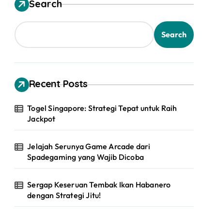
Search
Search
Recent Posts
Togel Singapore: Strategi Tepat untuk Raih
Jackpot
Jelajah Serunya Game Arcade dari
Spadegaming yang Wajib Dicoba
Sergap Keseruan Tembak Ikan Habanero
dengan Strategi Jitu!