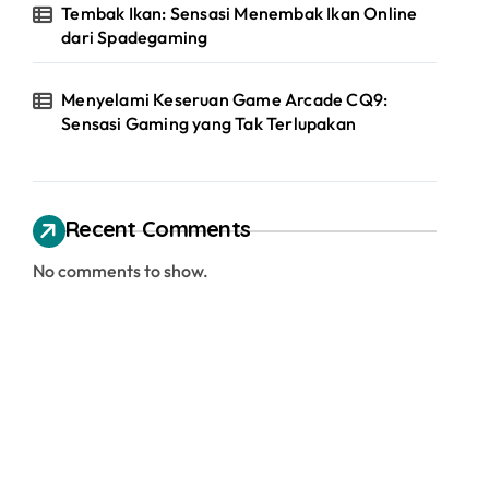
Tembak Ikan: Sensasi Menembak Ikan Online
dari Spadegaming
Menyelami Keseruan Game Arcade CQ9:
Sensasi Gaming yang Tak Terlupakan
Recent Comments
No comments to show.