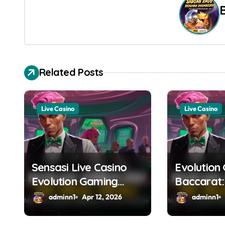
t
n
a
v
Related Posts
i
g
Live Casino
Live Casino
a
t
Sensasi Live Casino
Evolution
i
Evolution Gaming
Baccarat:
o
yang Menggoda Hati
Live Casi
adminn1
Apr 12, 2026
adminn1
n
Menggod