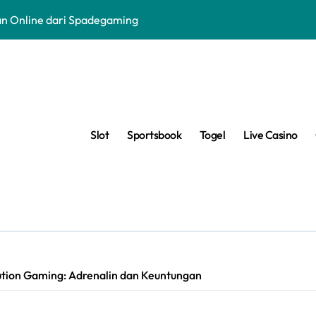
Q9: Sensasi Gaming yang Tak Terlupakan
algia dengan Sentuhan Modern
f yang Wajib Dicoba
ing yang Menggoda Hati
ulan Live Casino yang Menggoda
Slot
Sportsbook
Togel
Live Casino
 Kejutan di Hokiwin77!
uk Raih Jackpot
lution Gaming: Adrenalin dan Keuntungan