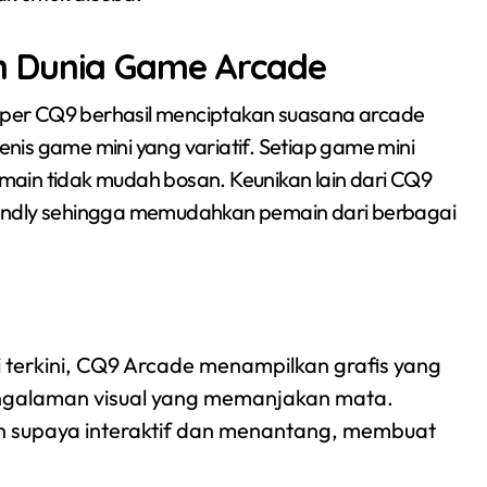
m Dunia Game Arcade
per CQ9 berhasil menciptakan suasana arcade
is game mini yang variatif. Setiap game mini
ain tidak mudah bosan. Keunikan lain dari CQ9
iendly sehingga memudahkan pemain dari berbagai
 terkini, CQ9 Arcade menampilkan grafis yang
ngalaman visual yang memanjakan mata.
n supaya interaktif dan menantang, membuat