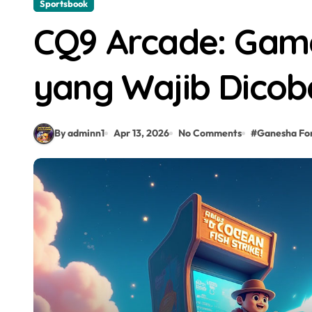
Sportsbook
CQ9 Arcade: Game
yang Wajib Dicob
By adminn1
Apr 13, 2026
No Comments
#
Ganesha Fo