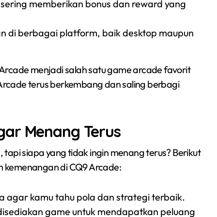
sering memberikan bonus dan reward yang
n di berbagai platform, baik desktop maupun
Q9 Arcade menjadi salah satu game arcade favorit
rcade terus berkembang dan saling berbagi
gar Menang Terus
i siapa yang tidak ingin menang terus? Berikut
h kemenangan di CQ9 Arcade:
 agar kamu tahu pola dan strategi terbaik.
 disediakan game untuk mendapatkan peluang