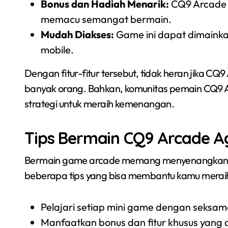
Bonus dan Hadiah Menarik:
CQ9 Arcade 
memacu semangat bermain.
Mudah Diakses:
Game ini dapat dimainka
mobile.
Dengan fitur-fitur tersebut, tidak heran jika C
banyak orang. Bahkan, komunitas pemain CQ9 A
strategi untuk meraih kemenangan.
Tips Bermain CQ9 Arcade A
Bermain game arcade memang menyenangkan, tap
beberapa tips yang bisa membantu kamu merai
Pelajari setiap mini game dengan seksama
Manfaatkan bonus dan fitur khusus yang