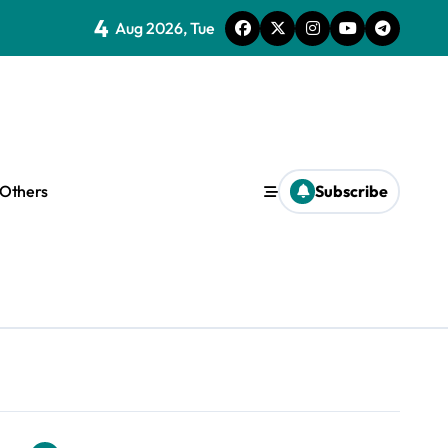
4
Aug 2026, Tue
Others
Subscribe