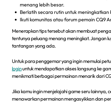
menang lebih besar.
Berlatih secara rutin untuk meningkatka
Ikuti komunitas atau forum pemain CQ9 Ar
Menerapkan tips tersebut akan membuat peng
tentunya peluang menang meningkat. Jangan lup
tantangan yang ada.
Untuk para penggemar yang ingin memulai petu
login
untuk mendapatkan akses langsung ke game 
menikmati berbagai permainan menarik dari CQ
Jika kamu ingin menjelajahi game seru lainnya, c
menawarkan permainan mengasyikkan dan pe