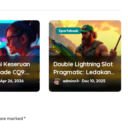
Sportsbook
i Keseruan
Double Lightning Slot
ade CQ9:
Pragmatic: Ledakan
aming yang
Jackpot yang
Apr 26, 2026
adminn1
Dec 10, 2025
pakan
Menggoda
s are marked
*