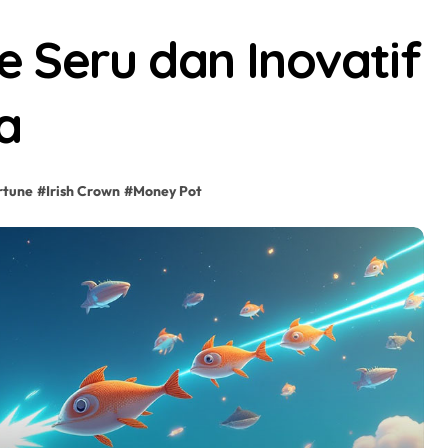
 Seru dan Inovatif
a
rtune
#
Irish Crown
#
Money Pot