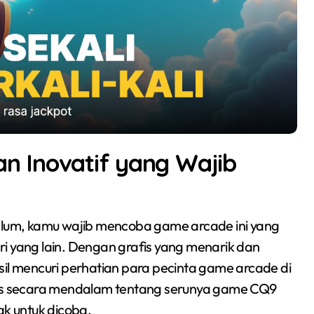
n Inovatif yang Wajib
belum, kamu wajib mencoba game arcade ini yang
yang lain. Dengan grafis yang menarik dan
 mencuri perhatian para pecinta game arcade di
ahas secara mendalam tentang serunya game CQ9
ak untuk dicoba.