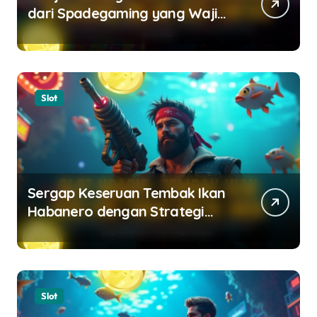
dari Spadegaming yang Wajib
Dicoba
Slot
Sergap Keseruan Tembak Ikan
Habanero dengan Strategi
Jitu!
Slot