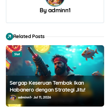
a
By
adminn1
v
i
g
Related Posts
a
t
Slot
i
o
Sergap Keseruan Tembak Ikan
n
Habanero dengan Strategi Jitu!
adminn1
Jul 11, 2026