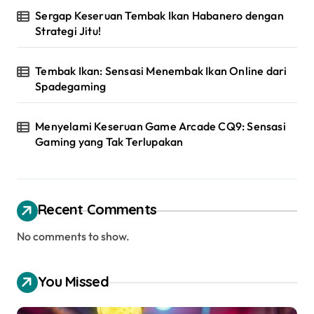
Sergap Keseruan Tembak Ikan Habanero dengan
Strategi Jitu!
Tembak Ikan: Sensasi Menembak Ikan Online dari
Spadegaming
Menyelami Keseruan Game Arcade CQ9: Sensasi
Gaming yang Tak Terlupakan
Recent Comments
No comments to show.
You Missed