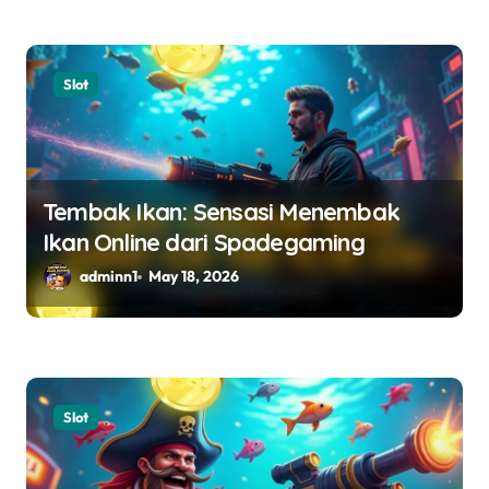
Slot
Tembak Ikan: Sensasi Menembak
Ikan Online dari Spadegaming
adminn1
May 18, 2026
Slot