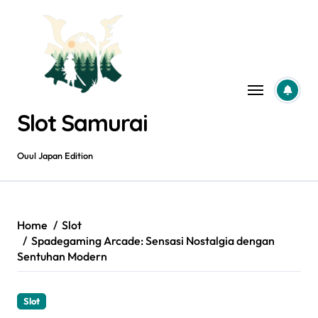
Skip
to
content
Slot Samurai
Ouul Japan Edition
Home
Slot
Spadegaming Arcade: Sensasi Nostalgia dengan
Sentuhan Modern
Slot