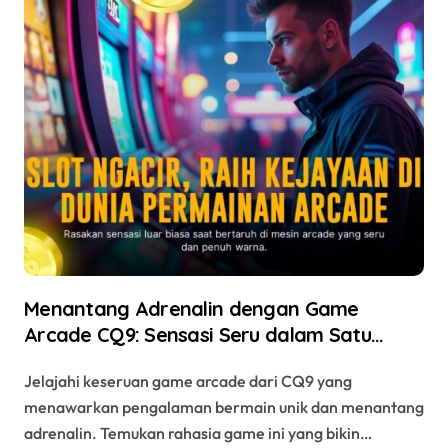
Menantang Adrenalin dengan Game
Arcade CQ9: Sensasi Seru dalam Satu
Sentuhan
Jelajahi keseruan game arcade dari CQ9 yang
menawarkan pengalaman bermain unik dan menantang
adrenalin. Temukan rahasia game ini yang bikin…