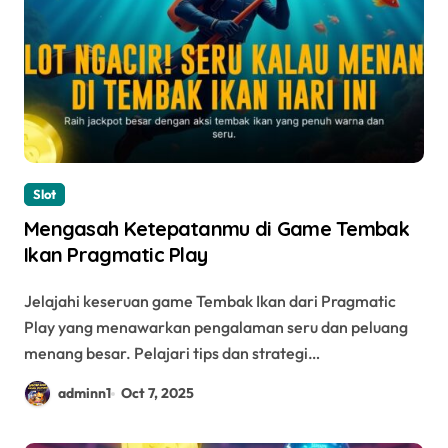
Slot
Mengasah Ketepatanmu di Game Tembak
Ikan Pragmatic Play
Jelajahi keseruan game Tembak Ikan dari Pragmatic
Play yang menawarkan pengalaman seru dan peluang
menang besar. Pelajari tips dan strategi…
adminn1
Oct 7, 2025