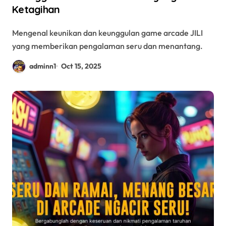
Ketagihan
Mengenal keunikan dan keunggulan game arcade JILI
yang memberikan pengalaman seru dan menantang.
adminn1
Oct 15, 2025