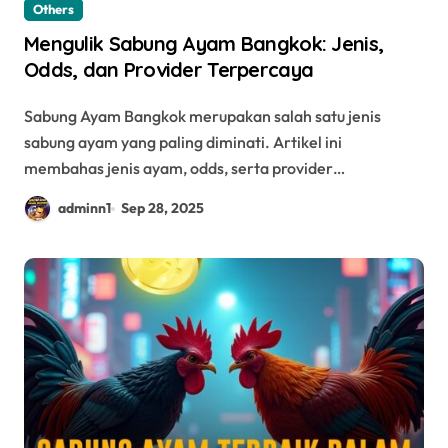
Others
Mengulik Sabung Ayam Bangkok: Jenis,
Odds, dan Provider Terpercaya
Sabung Ayam Bangkok merupakan salah satu jenis
sabung ayam yang paling diminati. Artikel ini
membahas jenis ayam, odds, serta provider…
adminn1
Sep 28, 2025