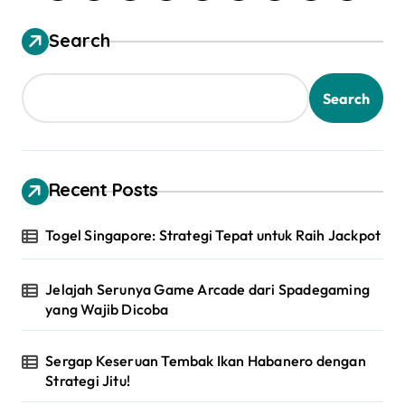
o
Search
s
t
Search
s
p
Recent Posts
a
g
Togel Singapore: Strategi Tepat untuk Raih Jackpot
i
Jelajah Serunya Game Arcade dari Spadegaming
n
yang Wajib Dicoba
a
Sergap Keseruan Tembak Ikan Habanero dengan
t
Strategi Jitu!