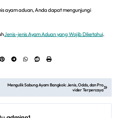
jenis ayam aduan, Anda dapat mengunjungi
ah
Jenis-jenis Ayam Aduan yang Wajib Diketahui
.
Mengulik Sabung Ayam Bangkok: Jenis, Odds, dan Pro
vider Terpercaya
By
adminn1