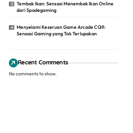
Tembak Ikan: Sensasi Menembak Ikan Online
dari Spadegaming
Menyelami Keseruan Game Arcade CQ9:
Sensasi Gaming yang Tak Terlupakan
Recent Comments
No comments to show.