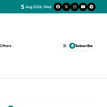
5
Aug 2026, Wed
Others
Subscribe