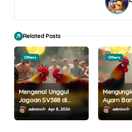
n
a
v
Related Posts
i
g
Others
Others
a
t
Mengenal Unggul
Mengungk
i
Jagoan SV388 di
Ayam Ba
o
Dunia Sabung Ayam
Dalam Sa
adminn1
Apr 8, 2026
adminn1
n
Online
Modern