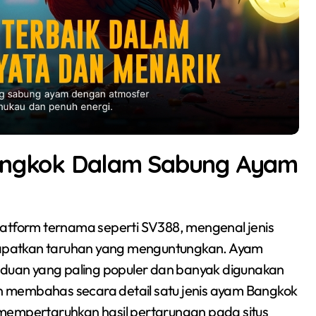
angkok Dalam Sabung Ayam
apatkan taruhan yang menguntungkan. Ayam
 aduan yang paling populer dan banyak digunakan
kan membahas secara detail satu jenis ayam Bangkok
mempertaruhkan hasil pertarungan pada situs