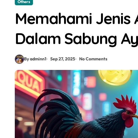
Others
Memahami Jenis
Dalam Sabung A
By adminn1
Sep 27, 2025
No Comments