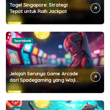
Togel Singapore: Strategi
Tepat untuk Raih Jackpot
Sportsbook
Jelajah Serunya Game Arcade
dari Spadegaming yang Wajib
Dicoba
Slot