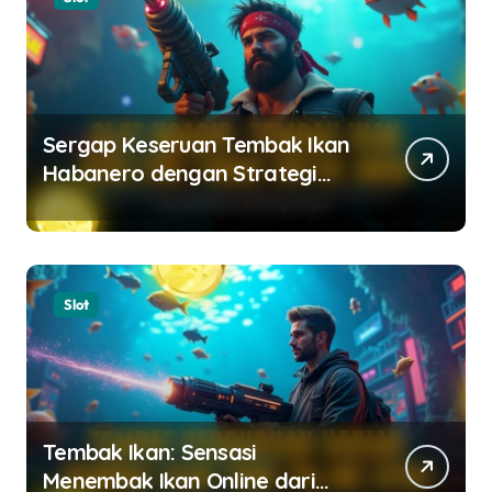
Sergap Keseruan Tembak Ikan
Habanero dengan Strategi
Jitu!
Slot
Tembak Ikan: Sensasi
Menembak Ikan Online dari