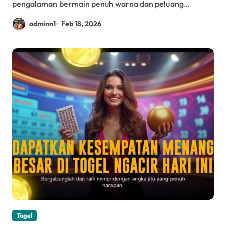
pengalaman bermain penuh warna dan peluang…
adminn1
Feb 18, 2026
Togel