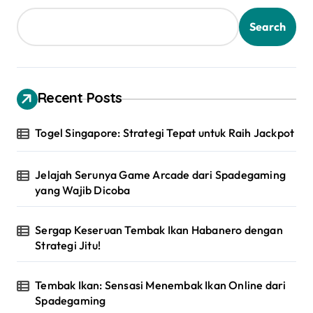
Search
Recent Posts
Togel Singapore: Strategi Tepat untuk Raih Jackpot
Jelajah Serunya Game Arcade dari Spadegaming
yang Wajib Dicoba
Sergap Keseruan Tembak Ikan Habanero dengan
Strategi Jitu!
Tembak Ikan: Sensasi Menembak Ikan Online dari
Spadegaming