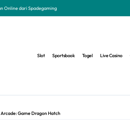
Q9: Sensasi Gaming yang Tak Terlupakan
algia dengan Sentuhan Modern
f yang Wajib Dicoba
ing yang Menggoda Hati
ulan Live Casino yang Menggoda
Slot
Sportsbook
Togel
Live Casino
 Kejutan di Hokiwin77!
uk Raih Jackpot
 Arcade: Game Dragon Hatch