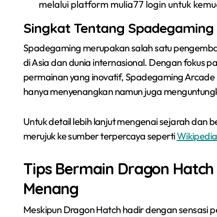
melalui platform mulia77 login untuk k
Singkat Tentang Spadegaming
Spadegaming merupakan salah satu pengembang
di Asia dan dunia internasional. Dengan fokus
permainan yang inovatif, Spadegaming Arcade
hanya menyenangkan namun juga menguntungk
Untuk detail lebih lanjut mengenai sejarah dan
merujuk ke sumber terpercaya seperti
Wikipedia
Tips Bermain Dragon Hatch
Menang
Meskipun Dragon Hatch hadir dengan sensasi p