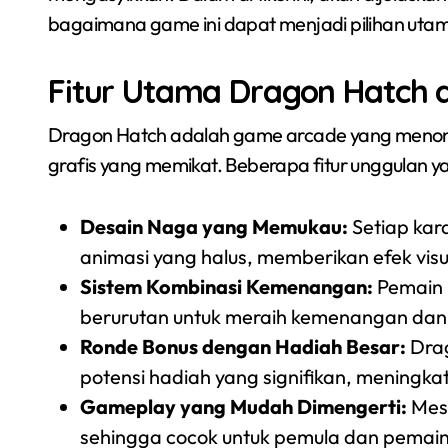
bagaimana game ini dapat menjadi pilihan ut
Fitur Utama Dragon Hatch 
Dragon Hatch adalah game arcade yang menonjo
grafis yang memikat. Beberapa fitur unggulan y
Desain Naga yang Memukau:
Setiap kar
animasi yang halus, memberikan efek vis
Sistem Kombinasi Kemenangan:
Pemain 
berurutan untuk meraih kemenangan dan
Ronde Bonus dengan Hadiah Besar:
Drag
potensi hadiah yang signifikan, meningk
Gameplay yang Mudah Dimengerti:
Mesk
sehingga cocok untuk pemula dan pemai