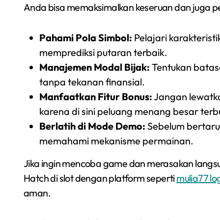
Anda bisa memaksimalkan keseruan dan juga p
Pahami Pola Simbol:
Pelajari karakteris
memprediksi putaran terbaik.
Manajemen Modal Bijak:
Tentukan batas
tanpa tekanan finansial.
Manfaatkan Fitur Bonus:
Jangan lewatk
karena di sini peluang menang besar terb
Berlatih di Mode Demo:
Sebelum bertaru
memahami mekanisme permainan.
Jika ingin mencoba game dan merasakan langs
Hatch di slot dengan platform seperti
mulia77 lo
aman.