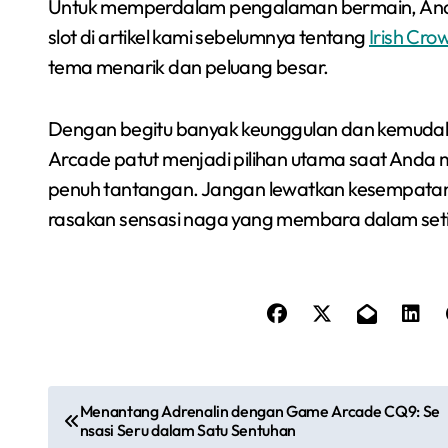
Untuk memperdalam pengalaman bermain, And
slot di artikel kami sebelumnya tentang
Irish Cro
tema menarik dan peluang besar.
Dengan begitu banyak keunggulan dan kemuda
Arcade patut menjadi pilihan utama saat And
penuh tantangan. Jangan lewatkan kesempatan 
rasakan sensasi naga yang membara dalam seti
P
Menantang Adrenalin dengan Game Arcade CQ9: Se
nsasi Seru dalam Satu Sentuhan
o