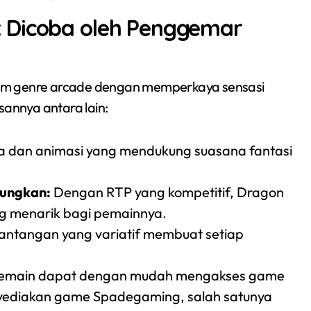
 Dicoba oleh Penggemar
am genre arcade dengan memperkaya sensasi
annya antara lain:
a dan animasi yang mendukung suasana fantasi
tungkan:
Dengan RTP yang kompetitif, Dragon
 menarik bagi pemainnya.
tantangan yang variatif membuat setiap
emain dapat dengan mudah mengakses game
enyediakan game Spadegaming, salah satunya