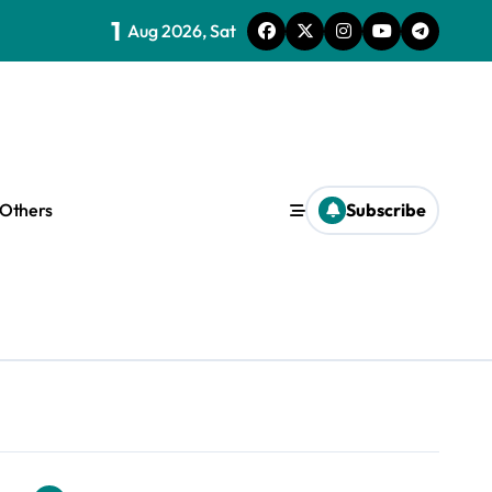
1
Aug 2026, Sat
Others
Subscribe