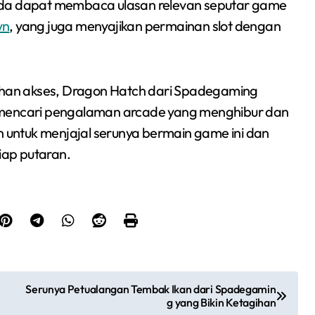
a dapat membaca ulasan relevan seputar game
wn
, yang juga menyajikan permainan slot dengan
han akses, Dragon Hatch dari Spadegaming
a mencari pengalaman arcade yang menghibur dan
untuk menjajal serunya bermain game ini dan
ap putaran.
Serunya Petualangan Tembak Ikan dari Spadegamin
g yang Bikin Ketagihan