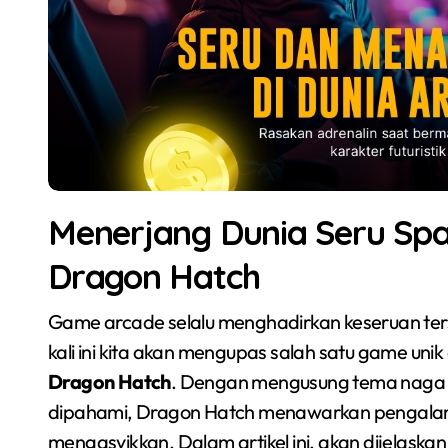
Menerjang Dunia Seru Sp
Dragon Hatch
Game arcade selalu menghadirkan keseruan tersendiri bagi para pecinta permainan digital, dan
kali ini kita akan mengupas salah satu game un
Dragon Hatch
. Dengan mengusung tema naga 
dipahami, Dragon Hatch menawarkan pengala
mengasyikkan. Dalam artikel ini, akan dijelaskan