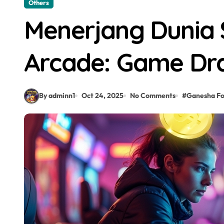
Others
Menerjang Dunia
Arcade: Game Dr
By adminn1
Oct 24, 2025
No Comments
#
Ganesha Fo