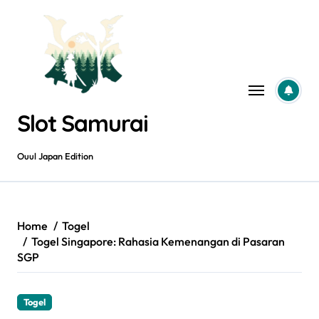
Skip
to
content
Slot Samurai
Ouul Japan Edition
Home
Togel
Togel Singapore: Rahasia Kemenangan di Pasaran
SGP
Togel