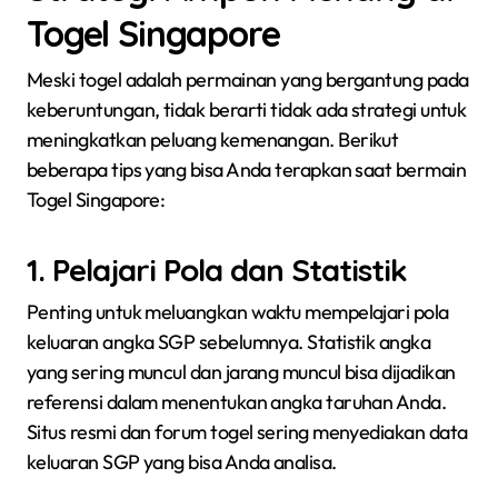
Togel Singapore
Meski togel adalah permainan yang bergantung pada
keberuntungan, tidak berarti tidak ada strategi untuk
meningkatkan peluang kemenangan. Berikut
beberapa tips yang bisa Anda terapkan saat bermain
Togel Singapore:
1. Pelajari Pola dan Statistik
Penting untuk meluangkan waktu mempelajari pola
keluaran angka SGP sebelumnya. Statistik angka
yang sering muncul dan jarang muncul bisa dijadikan
referensi dalam menentukan angka taruhan Anda.
Situs resmi dan forum togel sering menyediakan data
keluaran SGP yang bisa Anda analisa.