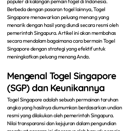
populer di kalangan pemain togel di Indonesia.
Berbeda dengan pasaran togel lainnya, Togel
Singapore menawarkan peluang menang yang
menarik dengan hasil yang diundi secara resmi oleh
pemerintah Singapura. Artikel ini akan membahas
secara mendalam bagaimana cara bermain Togel
Singapore dengan strategi yang efektif untuk
meningkatkan peluang menang Anda.
Mengenal Togel Singapore
(SGP) dan Keunikannya
Togel Singapore adalah sebuah permainan taruhan
angka yang hasilnya diumumkan berdasarkan undian
resmi yang dilakukan oleh pemerintah Singapura.
Nilai transparansi dan kejujuran dalam pengundian