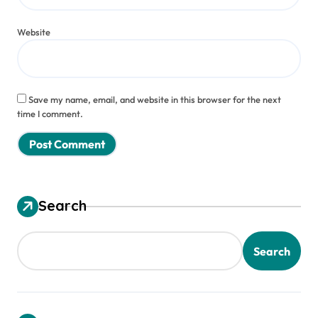
Website
Save my name, email, and website in this browser for the next
time I comment.
Search
Search