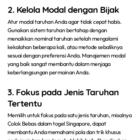
2. Kelola Modal dengan Bijak
Atur modal taruhan Anda agar tidak cepat habis.
Gunakan sistem taruhan bertahap dengan
menaikkan nominal taruhan setelah mengalami
kekalahan beberapa kali, atau metode sebaliknya
sesuai dengan preferensi Anda. Manajemen modal
yang baik sangat membantu dalam menjaga
keberlangsungan permainan Anda.
3. Fokus pada Jenis Taruhan
Tertentu
Memilih untuk fokus pada satu jenis taruhan, misalnya
Colok Bebas dalam togel Singapore, dapat
membantu Anda memahami pola dan trik khusus