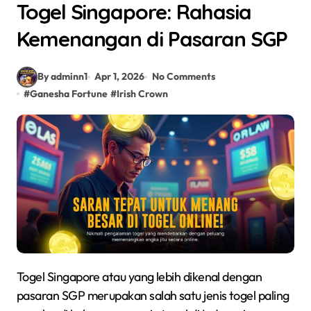
Togel Singapore: Rahasia
Kemenangan di Pasaran SGP
By adminn1
Apr 1, 2026
No Comments
#
Ganesha Fortune
#
Irish Crown
Togel Singapore atau yang lebih dikenal dengan
pasaran SGP merupakan salah satu jenis togel paling