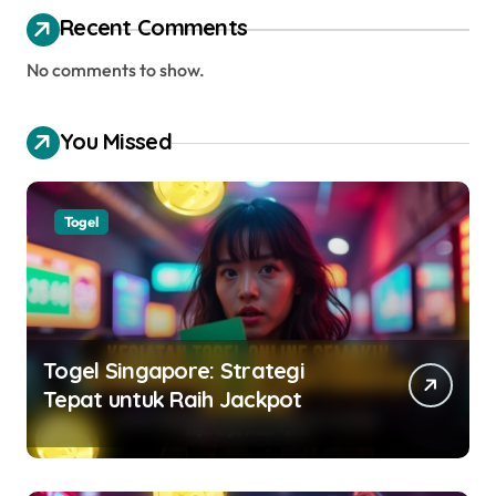
Recent Comments
No comments to show.
You Missed
Togel
Togel Singapore: Strategi
Tepat untuk Raih Jackpot