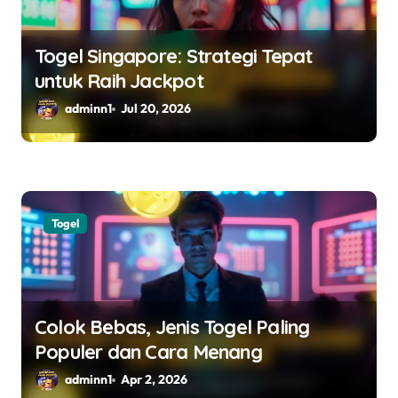
i
o
Togel Singapore: Strategi Tepat
n
untuk Raih Jackpot
adminn1
Jul 20, 2026
Togel
Colok Bebas, Jenis Togel Paling
Populer dan Cara Menang
adminn1
Apr 2, 2026