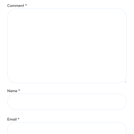
Comment
*
Name
*
Email
*