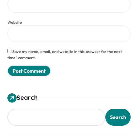
Website
Save my name, email, and website in this browser for the next
time I comment.
Search
Search