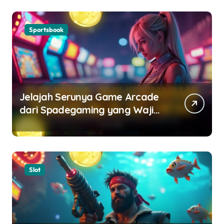
Sportsbook
Jelajah Serunya Game Arcade
dari Spadegaming yang Wajib
Dicoba
Slot