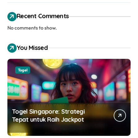
Recent Comments
No comments to show.
You Missed
Togel
Togel Singapore: Strategi
Tepat untuk Raih Jackpot