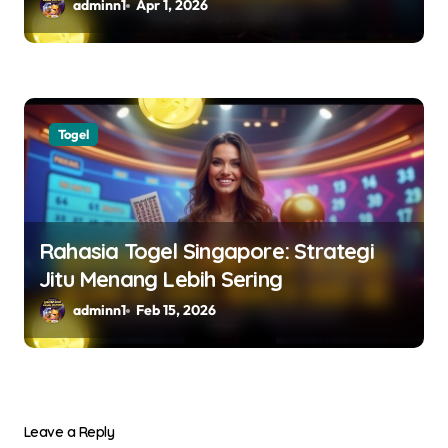
adminn1
Apr 1, 2026
Togel
Rahasia Togel Singapore: Strategi
Jitu Menang Lebih Sering
adminn1
Feb 15, 2026
Leave a Reply