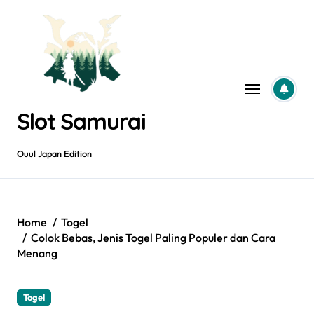
Skip
to
content
Slot Samurai
Ouul Japan Edition
Home
Togel
Colok Bebas, Jenis Togel Paling Populer dan Cara
Menang
Togel