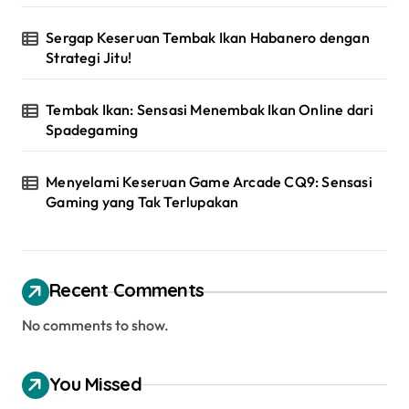
Sergap Keseruan Tembak Ikan Habanero dengan
Strategi Jitu!
Tembak Ikan: Sensasi Menembak Ikan Online dari
Spadegaming
Menyelami Keseruan Game Arcade CQ9: Sensasi
Gaming yang Tak Terlupakan
Recent Comments
No comments to show.
You Missed