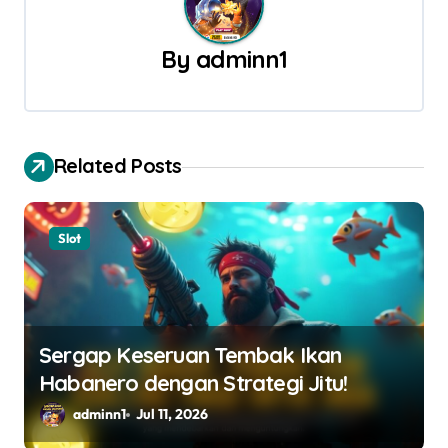
n
a
By
adminn1
v
i
Related Posts
g
a
Slot
t
i
o
Sergap Keseruan Tembak Ikan
n
Habanero dengan Strategi Jitu!
adminn1
Jul 11, 2026