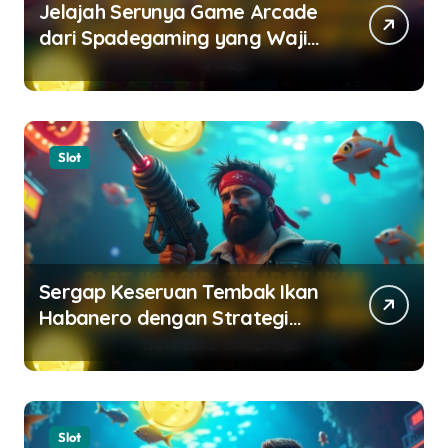
Jelajah Serunya Game Arcade
dari Spadegaming yang Wajib
Dicoba
Slot
Sergap Keseruan Tembak Ikan
Habanero dengan Strategi
Jitu!
Slot