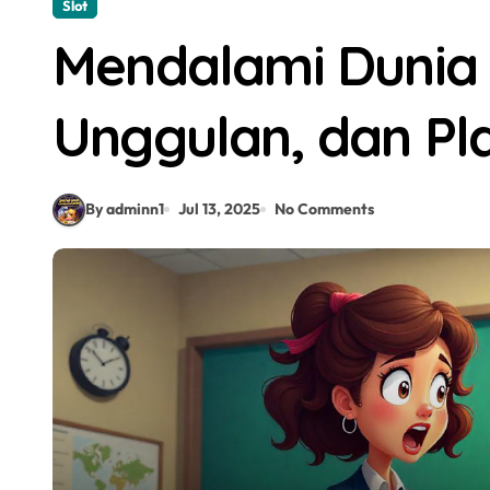
Slot
Mendalami Dunia Sl
Unggulan, dan Pl
By adminn1
Jul 13, 2025
No Comments