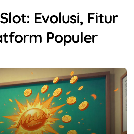
ot: Evolusi, Fitur
atform Populer