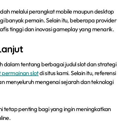
dah melalui perangkat mobile maupun desktop
agi banyak pemain. Selain itu, beberapa provider
is tinggi dan inovasi gameplay yang menarik.
Lanjut
h dalam tentang berbagai judul slot dan strategi
it permainan slot
di situs kami. Selain itu, referensi
 menyeluruh mengenai sejarah dan teknologi
ni tetap penting bagi yang ingin meningkatkan
ine.