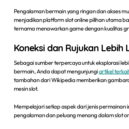
Pengalaman bermain yang ringan dan akses mu
menjadikan platform slot online pilihan utama b
ternama menawarkan game dengan kualitas graf
Koneksi dan Rujukan Lebih 
Sebagai sumber terpercaya untuk eksplorasi lebi
bermain, Anda dapat mengunjungi
artikel terka
tambahan dari Wikipedia memberikan gambaran
mesin slot.
Mempelajari setiap aspek dari jenis permainan i
pengalaman dan peluang menang dalam slot onl