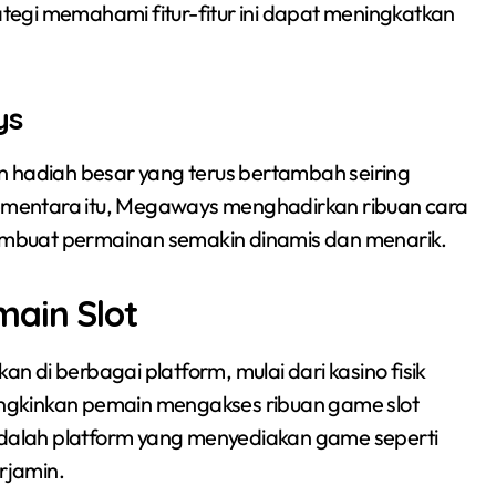
rategi memahami fitur-fitur ini dapat meningkatkan
ys
n hadiah besar yang terus bertambah seiring
mentara itu, Megaways menghadirkan ribuan cara
mbuat permainan semakin dinamis dan menarik.
main Slot
an di berbagai platform, mulai dari kasino fisik
mungkinkan pemain mengakses ribuan game slot
 adalah platform yang menyediakan game seperti
rjamin.