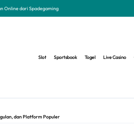
Q9: Sensasi Gaming yang Tak Terlupakan
algia dengan Sentuhan Modern
f yang Wajib Dicoba
ing yang Menggoda Hati
ulan Live Casino yang Menggoda
Slot
Sportsbook
Togel
Live Casino
 Kejutan di Hokiwin77!
uk Raih Jackpot
ggulan, dan Platform Populer