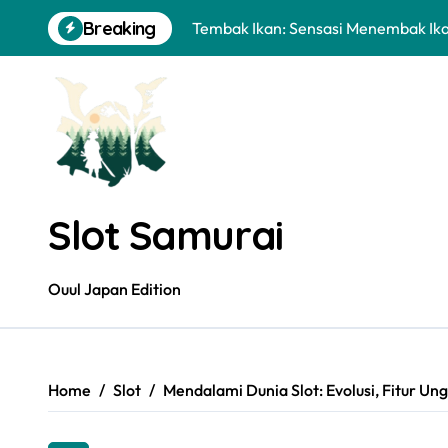
Skip
Breaking
Menyelami Keseruan Game Arcade C
to
content
Spadegaming Arcade: Sensasi Nost
CQ9 Arcade: Game Seru dan Inovati
Sensasi Live Casino Evolution Gam
Evolution Gaming Baccarat: Keungg
Slot Samurai
Petualangan Seru Tembak Ikan: Raih
Togel Singapore: Strategi Tepat unt
Ouul Japan Edition
Home
Slot
Mendalami Dunia Slot: Evolusi, Fitur Un